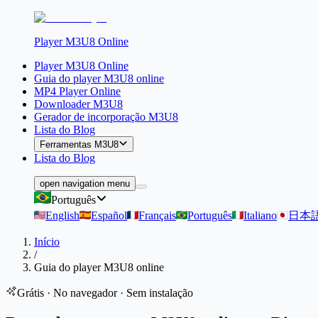
Player M3U8 Online
Player M3U8 Online
Guia do player M3U8 online
MP4 Player Online
Downloader M3U8
Gerador de incorporação M3U8
Lista do Blog
Ferramentas M3U8
Lista do Blog
open navigation menu
Português
English
Español
Français
Português
Italiano
日本
Início
/
Guia do player M3U8 online
Grátis · No navegador · Sem instalação