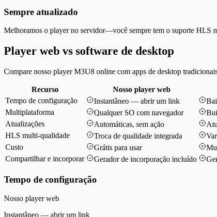
Sempre atualizado
Melhoramos o player no servidor—você sempre tem o suporte HLS mai
Player web vs software de desktop
Compare nosso player M3U8 online com apps de desktop tradicionais
Recurso
Nosso player web
Tempo de configuração
Instantâneo — abrir um link
Bai
Multiplataforma
Qualquer SO com navegador
Bui
Atualizações
Automáticas, sem ação
Atu
HLS multi-qualidade
Troca de qualidade integrada
Var
Custo
Grátis para usar
Mui
Compartilhar e incorporar
Gerador de incorporação incluído
Ger
Tempo de configuração
Nosso player web
Instantâneo — abrir um link