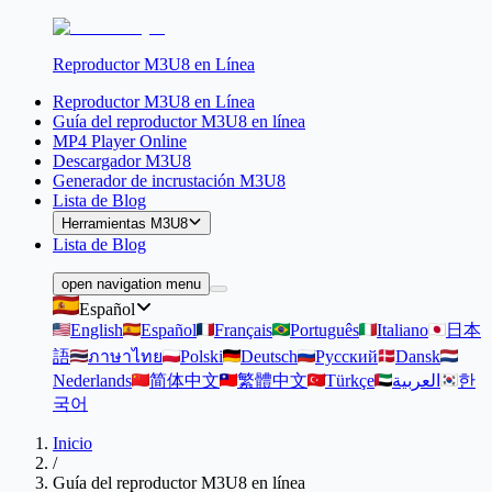
Reproductor M3U8 en Línea
Reproductor M3U8 en Línea
Guía del reproductor M3U8 en línea
MP4 Player Online
Descargador M3U8
Generador de incrustación M3U8
Lista de Blog
Herramientas M3U8
Lista de Blog
open navigation menu
Español
English
Español
Français
Português
Italiano
日本
語
ภาษาไทย
Polski
Deutsch
Русский
Dansk
Nederlands
简体中文
繁體中文
Türkçe
العربية
한
국어
Inicio
/
Guía del reproductor M3U8 en línea