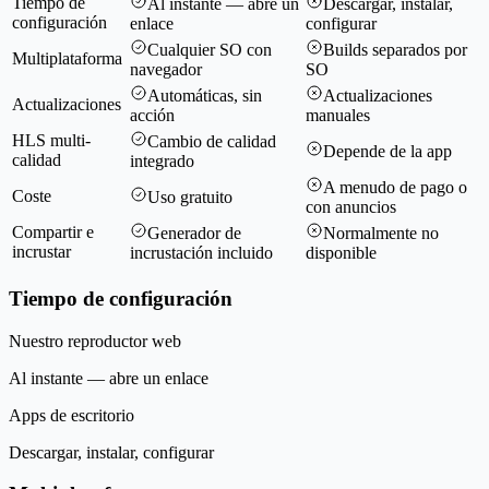
Tiempo de
Al instante — abre un
Descargar, instalar,
configuración
enlace
configurar
Cualquier SO con
Builds separados por
Multiplataforma
navegador
SO
Automáticas, sin
Actualizaciones
Actualizaciones
acción
manuales
HLS multi-
Cambio de calidad
Depende de la app
calidad
integrado
A menudo de pago o
Coste
Uso gratuito
con anuncios
Compartir e
Generador de
Normalmente no
incrustar
incrustación incluido
disponible
Tiempo de configuración
Nuestro reproductor web
Al instante — abre un enlace
Apps de escritorio
Descargar, instalar, configurar