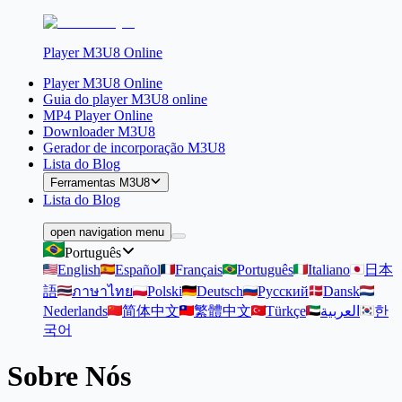
Player M3U8 Online
Player M3U8 Online
Guia do player M3U8 online
MP4 Player Online
Downloader M3U8
Gerador de incorporação M3U8
Lista do Blog
Ferramentas M3U8
Lista do Blog
open navigation menu
Português
English
Español
Français
Português
Italiano
日本
語
ภาษาไทย
Polski
Deutsch
Русский
Dansk
Nederlands
简体中文
繁體中文
Türkçe
العربية
한
국어
Sobre Nós