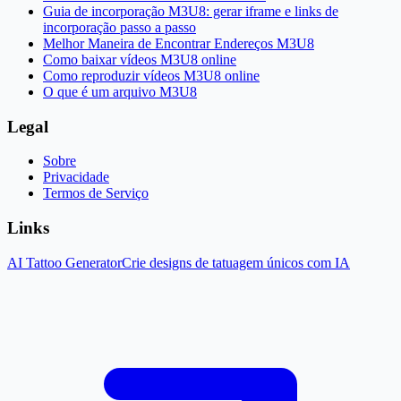
Guia de incorporação M3U8: gerar iframe e links de
incorporação passo a passo
Melhor Maneira de Encontrar Endereços M3U8
Como baixar vídeos M3U8 online
Como reproduzir vídeos M3U8 online
O que é um arquivo M3U8
Legal
Sobre
Privacidade
Termos de Serviço
Links
AI Tattoo Generator
Crie designs de tatuagem únicos com IA