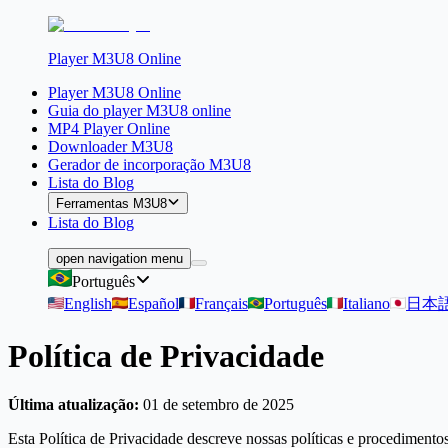
Player M3U8 Online
Player M3U8 Online
Guia do player M3U8 online
MP4 Player Online
Downloader M3U8
Gerador de incorporação M3U8
Lista do Blog
Ferramentas M3U8
Lista do Blog
open navigation menu
Português
English
Español
Français
Português
Italiano
日本
Política de Privacidade
Última atualização:
01 de setembro de 2025
Esta Política de Privacidade descreve nossas políticas e procedimento