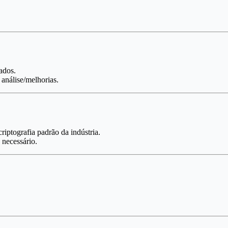
ados.
nálise/melhorias.
riptografia padrão da indústria.
 necessário.