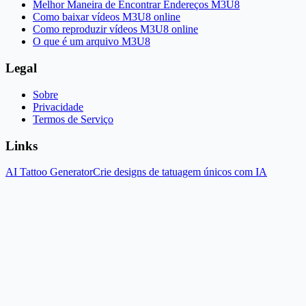
Melhor Maneira de Encontrar Endereços M3U8
Como baixar vídeos M3U8 online
Como reproduzir vídeos M3U8 online
O que é um arquivo M3U8
Legal
Sobre
Privacidade
Termos de Serviço
Links
AI Tattoo Generator
Crie designs de tatuagem únicos com IA