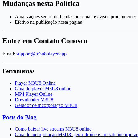
Mudanças nesta Política
Atualizações serão notificadas por email e avisos proeminentes.
Efetivo na publicação nesta página.
Entre em Contato Conosco
Email:
support@m3u8player.app
Ferramentas
Player M3U8 Online
Guia do player M3U8 online
MP4 Player Online
Downloader M3U8
Gerador de incorporação M3U8
Posts do Blog
Como baixar live streams M3U8 online
Guia de incorporação M3U8: gerar iframe e links de incorpora