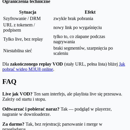
Ograniczenia techniczne
Sytuacja
Efekt
Szyfrowanie / DRM
zwykle brak pobrania
URL z tokenem /
nowy link po wygaśnięciu
podpisem
tylko to, co złapane podczas
Tylko live, bez replay
nagrywania
braki segmentów, szarpnięcia po
Niestabilna sieć
scaleniu
Dla
zakończonego replay VOD
(stały URL, pełna lista) bliżej
Jak
pobrać wideo M3U8 online
.
FAQ
Live jak VOD?
Ten sam interfejs, ale playlista live się przesuwa.
Zależy od startu i stopu.
Odtwarzać i pobierać naraz?
Tak — podgląd w playerze,
nagranie w downloaderze.
Za darmo?
Tak, bez rejestracji; parsowanie i merge w
przeglądarce.