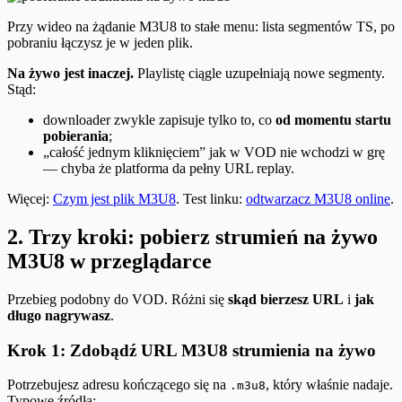
Przy wideo na żądanie M3U8 to stałe menu: lista segmentów TS, po
pobraniu łączysz je w jeden plik.
Na żywo jest inaczej.
Playlistę ciągle uzupełniają nowe segmenty.
Stąd:
downloader zwykle zapisuje tylko to, co
od momentu startu
pobierania
;
„całość jednym kliknięciem” jak w VOD nie wchodzi w grę
— chyba że platforma da pełny URL replay.
Więcej:
Czym jest plik M3U8
. Test linku:
odtwarzacz M3U8 online
.
2. Trzy kroki: pobierz strumień na żywo
M3U8 w przeglądarce
Przebieg podobny do VOD. Różni się
skąd bierzesz URL
i
jak
długo nagrywasz
.
Krok 1: Zdobądź URL M3U8 strumienia na żywo
Potrzebujesz adresu kończącego się na
, który właśnie nadaje.
.m3u8
Typowe źródła: