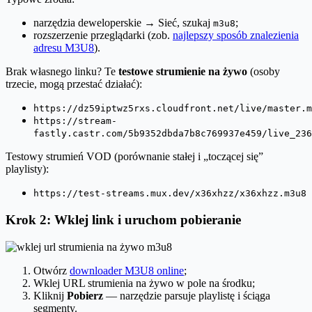
narzędzia deweloperskie → Sieć, szukaj
;
m3u8
rozszerzenie przeglądarki (zob.
najlepszy sposób znalezienia
adresu M3U8
).
Brak własnego linku? Te
testowe strumienie na żywo
(osoby
trzecie, mogą przestać działać):
https://dz59iptwz5rxs.cloudfront.net/live/master.m
https://stream-
fastly.castr.com/5b9352dbda7b8c769937e459/live_236
Testowy strumień VOD (porównanie stałej i „toczącej się”
playlisty):
https://test-streams.mux.dev/x36xhzz/x36xhzz.m3u8
Krok 2: Wklej link i uruchom pobieranie
Otwórz
downloader M3U8 online
;
Wklej URL strumienia na żywo w pole na środku;
Kliknij
Pobierz
— narzędzie parsuje playlistę i ściąga
segmenty.