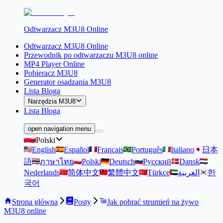
Odtwarzacz M3U8 Online
Odtwarzacz M3U8 Online
Przewodnik po odtwarzaczu M3U8 online
MP4 Player Online
Pobieracz M3U8
Generator osadzania M3U8
Lista Bloga
Narzędzia M3U8
Lista Bloga
open navigation menu
Polski
English
Español
Français
Português
Italiano
日本
語
ภาษาไทย
Polski
Deutsch
Русский
Dansk
Nederlands
简体中文
繁體中文
Türkçe
العربية
한
국어
Strona główna
Posty
Jak pobrać strumień na żywo
M3U8 online