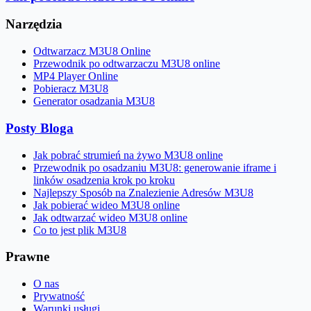
Narzędzia
Odtwarzacz M3U8 Online
Przewodnik po odtwarzaczu M3U8 online
MP4 Player Online
Pobieracz M3U8
Generator osadzania M3U8
Posty Bloga
Jak pobrać strumień na żywo M3U8 online
Przewodnik po osadzaniu M3U8: generowanie iframe i
linków osadzenia krok po kroku
Najlepszy Sposób na Znalezienie Adresów M3U8
Jak pobierać wideo M3U8 online
Jak odtwarzać wideo M3U8 online
Co to jest plik M3U8
Prawne
O nas
Prywatność
Warunki usługi