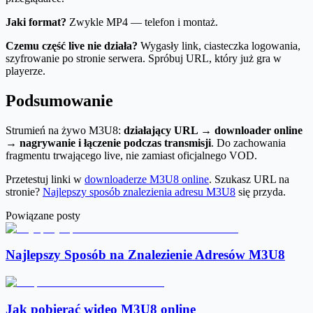
Jaki format?
Zwykle MP4 — telefon i montaż.
Czemu część live nie działa?
Wygasły link, ciasteczka logowania,
szyfrowanie po stronie serwera. Spróbuj URL, który już gra w
playerze.
Podsumowanie
Strumień na żywo M3U8:
działający URL → downloader online
→ nagrywanie i łączenie podczas transmisji
. Do zachowania
fragmentu trwającego live, nie zamiast oficjalnego VOD.
Przetestuj linki w
downloaderze M3U8 online
. Szukasz URL na
stronie?
Najlepszy sposób znalezienia adresu M3U8
się przyda.
Powiązane posty
Najlepszy Sposób na Znalezienie Adresów M3U8
Jak pobierać wideo M3U8 online