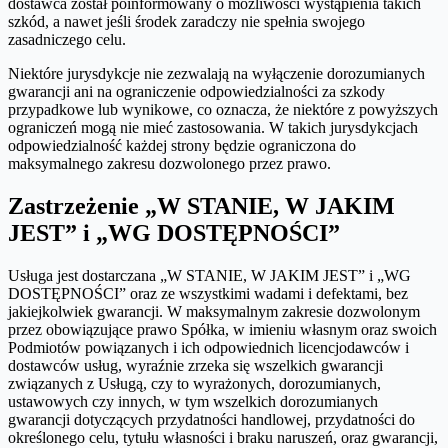
dostawca został poinformowany o możliwości wystąpienia takich
szkód, a nawet jeśli środek zaradczy nie spełnia swojego
zasadniczego celu.
Niektóre jurysdykcje nie zezwalają na wyłączenie dorozumianych
gwarancji ani na ograniczenie odpowiedzialności za szkody
przypadkowe lub wynikowe, co oznacza, że niektóre z powyższych
ograniczeń mogą nie mieć zastosowania. W takich jurysdykcjach
odpowiedzialność każdej strony będzie ograniczona do
maksymalnego zakresu dozwolonego przez prawo.
Zastrzeżenie „W STANIE, W JAKIM
JEST” i „WG DOSTĘPNOŚCI”
Usługa jest dostarczana „W STANIE, W JAKIM JEST” i „WG
DOSTĘPNOŚCI” oraz ze wszystkimi wadami i defektami, bez
jakiejkolwiek gwarancji. W maksymalnym zakresie dozwolonym
przez obowiązujące prawo Spółka, w imieniu własnym oraz swoich
Podmiotów powiązanych i ich odpowiednich licencjodawców i
dostawców usług, wyraźnie zrzeka się wszelkich gwarancji
związanych z Usługą, czy to wyrażonych, dorozumianych,
ustawowych czy innych, w tym wszelkich dorozumianych
gwarancji dotyczących przydatności handlowej, przydatności do
określonego celu, tytułu własności i braku naruszeń, oraz gwarancji,