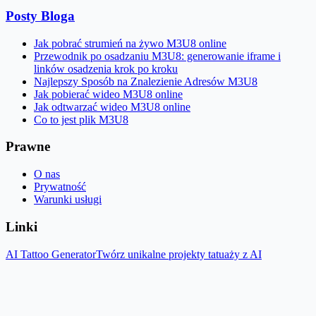
Posty Bloga
Jak pobrać strumień na żywo M3U8 online
Przewodnik po osadzaniu M3U8: generowanie iframe i
linków osadzenia krok po kroku
Najlepszy Sposób na Znalezienie Adresów M3U8
Jak pobierać wideo M3U8 online
Jak odtwarzać wideo M3U8 online
Co to jest plik M3U8
Prawne
O nas
Prywatność
Warunki usługi
Linki
AI Tattoo Generator
Twórz unikalne projekty tatuaży z AI