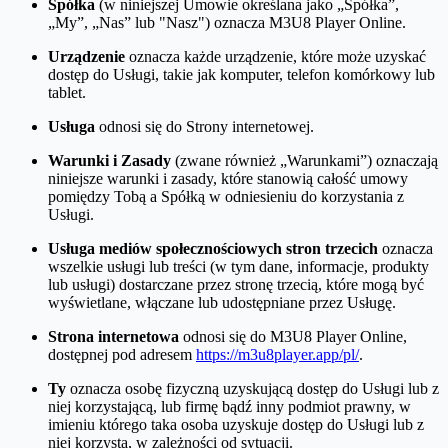
Spółka
(w niniejszej Umowie określana jako „Spółka”,
„My”, „Nas” lub "Nasz") oznacza M3U8 Player Online.
Urządzenie
oznacza każde urządzenie, które może uzyskać
dostęp do Usługi, takie jak komputer, telefon komórkowy lub
tablet.
Usługa
odnosi się do Strony internetowej.
Warunki i Zasady
(zwane również „Warunkami”) oznaczają
niniejsze warunki i zasady, które stanowią całość umowy
pomiędzy Tobą a Spółką w odniesieniu do korzystania z
Usługi.
Usługa mediów społecznościowych stron trzecich
oznacza
wszelkie usługi lub treści (w tym dane, informacje, produkty
lub usługi) dostarczane przez stronę trzecią, które mogą być
wyświetlane, włączane lub udostępniane przez Usługę.
Strona internetowa
odnosi się do M3U8 Player Online,
dostępnej pod adresem
https://m3u8player.app/pl/
.
Ty
oznacza osobę fizyczną uzyskującą dostęp do Usługi lub z
niej korzystającą, lub firmę bądź inny podmiot prawny, w
imieniu którego taka osoba uzyskuje dostęp do Usługi lub z
niej korzysta, w zależności od sytuacji.