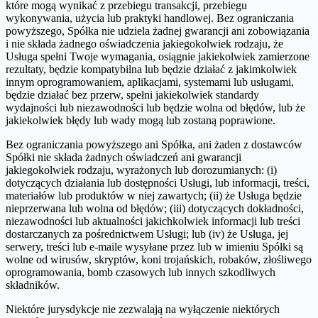
które mogą wynikać z przebiegu transakcji, przebiegu
wykonywania, użycia lub praktyki handlowej. Bez ograniczania
powyższego, Spółka nie udziela żadnej gwarancji ani zobowiązania
i nie składa żadnego oświadczenia jakiegokolwiek rodzaju, że
Usługa spełni Twoje wymagania, osiągnie jakiekolwiek zamierzone
rezultaty, będzie kompatybilna lub będzie działać z jakimkolwiek
innym oprogramowaniem, aplikacjami, systemami lub usługami,
będzie działać bez przerw, spełni jakiekolwiek standardy
wydajności lub niezawodności lub będzie wolna od błędów, lub że
jakiekolwiek błędy lub wady mogą lub zostaną poprawione.
Bez ograniczania powyższego ani Spółka, ani żaden z dostawców
Spółki nie składa żadnych oświadczeń ani gwarancji
jakiegokolwiek rodzaju, wyrażonych lub dorozumianych: (i)
dotyczących działania lub dostępności Usługi, lub informacji, treści,
materiałów lub produktów w niej zawartych; (ii) że Usługa będzie
nieprzerwana lub wolna od błędów; (iii) dotyczących dokładności,
niezawodności lub aktualności jakichkolwiek informacji lub treści
dostarczanych za pośrednictwem Usługi; lub (iv) że Usługa, jej
serwery, treści lub e-maile wysyłane przez lub w imieniu Spółki są
wolne od wirusów, skryptów, koni trojańskich, robaków, złośliwego
oprogramowania, bomb czasowych lub innych szkodliwych
składników.
Niektóre jurysdykcje nie zezwalają na wyłączenie niektórych