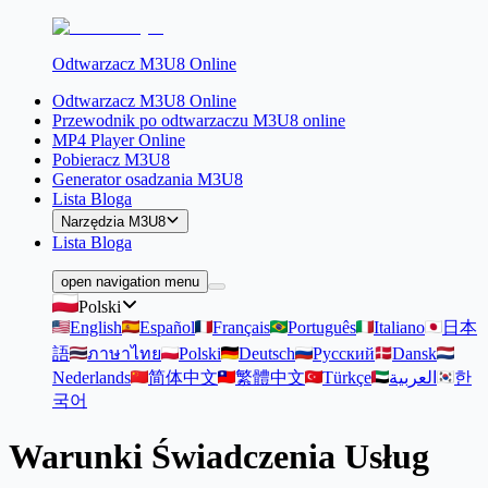
Odtwarzacz M3U8 Online
Odtwarzacz M3U8 Online
Przewodnik po odtwarzaczu M3U8 online
MP4 Player Online
Pobieracz M3U8
Generator osadzania M3U8
Lista Bloga
Narzędzia M3U8
Lista Bloga
open navigation menu
Polski
English
Español
Français
Português
Italiano
日本
語
ภาษาไทย
Polski
Deutsch
Русский
Dansk
Nederlands
简体中文
繁體中文
Türkçe
العربية
한
국어
Warunki Świadczenia Usług