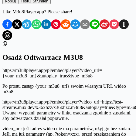
Kopiuj
Testuj Strumień
Like M3u8Player.app? Please share!
Osadź Odtwarzacz M3U8
https://m3u8player.app/pl/embed/player/?video_url=
{your_m3u8_url}&autoplay=true&type=m3u8
Po prostu zastąp {your_m3u8_url} swoim własnym URL wideo
m3u8.
https://m3u8player.app/pl/embed/player/?video_url=https://test-
streams.mux.dev/x36xhzz/x36xhzz.m3u8&autoplay=true&type=m3u
Uwaga: wypełnij parametry w linku osadzania zgodnie z zasadami,
aby odtwarzacz działał poprawnie.
video_url: jeśli adres wideo nie ma parametrów, użyj go bez zmian.
Jeśli ma już parametry (np. ?token=xxx), przed przekazaniem do