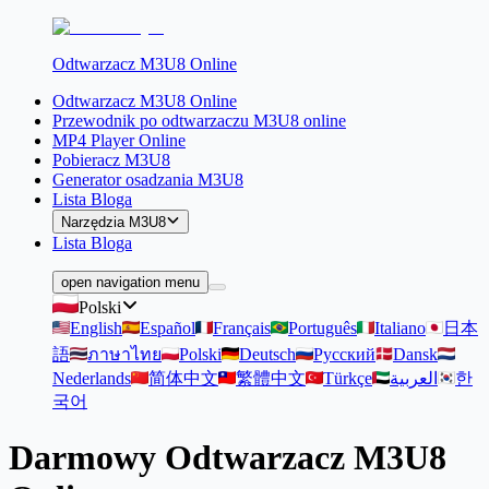
Odtwarzacz M3U8 Online
Odtwarzacz M3U8 Online
Przewodnik po odtwarzaczu M3U8 online
MP4 Player Online
Pobieracz M3U8
Generator osadzania M3U8
Lista Bloga
Narzędzia M3U8
Lista Bloga
open navigation menu
Polski
English
Español
Français
Português
Italiano
日本
語
ภาษาไทย
Polski
Deutsch
Русский
Dansk
Nederlands
简体中文
繁體中文
Türkçe
العربية
한
국어
Darmowy Odtwarzacz M3U8