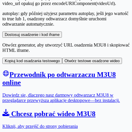
video_url opakuj go przez encodeURIComponent(videoUrl).
autoplay: gdy później użyjesz parametru autoplay, jeśli jego wartość
to true lub 1, osadzony odtwarzacz domyślnie uruchomi
odtwarzanie automatycznie.
Dostosuj osadzenie i kod iframe
Otwórz generator, aby utworzyć URL osadzenia M3U8 i skopiować
HTML iframe.
Kopiuj kod osadzania testowego
Otwórz testowe osadzone wideo
Przewodnik po odtwarzaczu M3U8
online
Dowiedz się, dlaczego nasz darmowy odtwarzacz M3U8 w
przeglądarce przewyższa aplikacje desktopowe—bez instalacji.
Chcesz pobrać wideo M3U8
Kliknij, aby przejść do strony pobierania