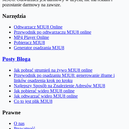
pozostanie darmowy na zawsze.
Narzędzia
Odtwarzacz M3U8 Online
Przewodnik po odtwarzaczu M3U8 online
MP4 Player Online
Pobieracz M3U8
Generator osadzania M3U8
Posty Bloga
Jak pobrać strumień na żywo M3U8 online
Przewodnik po osadzaniu M3U8: generowanie iframe i
linków osadzenia krok po kroku
Najlepszy Sposób na Znalezienie Adresów M3U8
Jak pobierać wideo M3U8 online
Jak odtwarzać wideo M3U8 online
Co to jest plik M3U8
Prawne
O nas
Prywatność