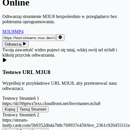
Online
Odtwarzaj strumienie M3U8 bezpośrednio w przeglądarce bez
pobierania oprogramowania.
M3U8
MP4
Odtwarzaj
Twoja zawartość wideo pojawi się tutaj, wklej swój url m3u8 i
kliknij przycisk odtwarzania.
Testowe URL M3U8
Wypróbuj te przykładowe URL M3U8, aby przetestować nasz
odtwarzacz.
Testowy Strumień 1
https://dz59iptwz5rxs.cloudfront.net/live/master.m3u8
Kopiuj
Testuj Strumień
Testowy Strumień 2
https://stream-
fastly.castr.com/5b9352dbda7b8c769937e459/live_2361c920455111