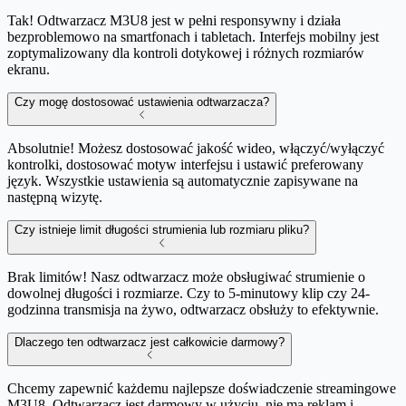
Tak! Odtwarzacz M3U8 jest w pełni responsywny i działa
bezproblemowo na smartfonach i tabletach. Interfejs mobilny jest
zoptymalizowany dla kontroli dotykowej i różnych rozmiarów
ekranu.
Czy mogę dostosować ustawienia odtwarzacza?
Absolutnie! Możesz dostosować jakość wideo, włączyć/wyłączyć
kontrolki, dostosować motyw interfejsu i ustawić preferowany
język. Wszystkie ustawienia są automatycznie zapisywane na
następną wizytę.
Czy istnieje limit długości strumienia lub rozmiaru pliku?
Brak limitów! Nasz odtwarzacz może obsługiwać strumienie o
dowolnej długości i rozmiarze. Czy to 5-minutowy klip czy 24-
godzinna transmisja na żywo, odtwarzacz obsłuży to efektywnie.
Dlaczego ten odtwarzacz jest całkowicie darmowy?
Chcemy zapewnić każdemu najlepsze doświadczenie streamingowe
M3U8. Odtwarzacz jest darmowy w użyciu, nie ma reklam i