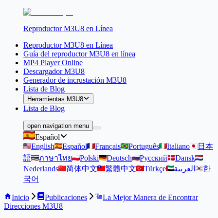
Reproductor M3U8 en Línea
Reproductor M3U8 en Línea
Guía del reproductor M3U8 en línea
MP4 Player Online
Descargador M3U8
Generador de incrustación M3U8
Lista de Blog
Herramientas M3U8
Lista de Blog
open navigation menu
Español
English
Español
Français
Português
Italiano
日本
語
ภาษาไทย
Polski
Deutsch
Русский
Dansk
Nederlands
简体中文
繁體中文
Türkçe
العربية
한
국어
Inicio
Publicaciones
La Mejor Manera de Encontrar
Direcciones M3U8