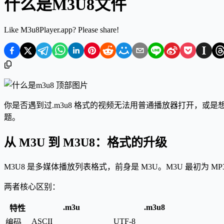
什么是M3U8文件
Like M3u8Player.app? Please share!
你是否遇到过.m3u8 格式的视频无法用普通播放器打开，
题。
从 M3U 到 M3U8：格式的升级
M3U8 是多媒体播放列表格式，前身是 M3U。M3U 最初为 M
两者核心区别：
.m3u
.m3u8
特性
ASCII
UTF-8
编码