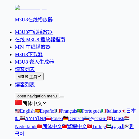
M3U8在线播放器
M3U8在线播放器
在线 M3U8 播放器指南
MP4 在线播放器
M3U8下载器
M3U8 嵌入生成器
博客列表
M3U8 工具
博客列表
open navigation menu
简体中文
English
Español
Français
Português
Italiano
日本
語
ภาษาไทย
Polski
Deutsch
Русский
Dansk
Nederlands
简体中文
繁體中文
Türkçe
العربية
한
국어