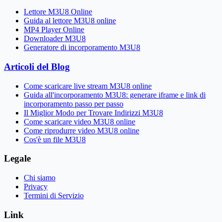
Lettore M3U8 Online
Guida al lettore M3U8 online
MP4 Player Online
Downloader M3U8
Generatore di incorporamento M3U8
Articoli del Blog
Come scaricare live stream M3U8 online
Guida all'incorporamento M3U8: generare iframe e link di
incorporamento passo per passo
Il Miglior Modo per Trovare Indirizzi M3U8
Come scaricare video M3U8 online
Come riprodurre video M3U8 online
Cos'è un file M3U8
Legale
Chi siamo
Privacy
Termini di Servizio
Link