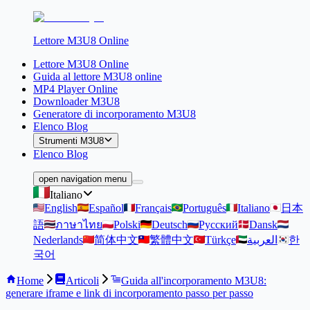
Lettore M3U8 Online
Lettore M3U8 Online
Guida al lettore M3U8 online
MP4 Player Online
Downloader M3U8
Generatore di incorporamento M3U8
Elenco Blog
Strumenti M3U8
Elenco Blog
open navigation menu
Italiano
English
Español
Français
Português
Italiano
日本
語
ภาษาไทย
Polski
Deutsch
Русский
Dansk
Nederlands
简体中文
繁體中文
Türkçe
العربية
한
국어
Home
Articoli
Guida all'incorporamento M3U8:
generare iframe e link di incorporamento passo per passo