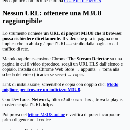
Poco pratico con
? Parti da
Cos’è un file M3U8
.
.m3u8
Nessun URL: ottenere una M3U8
raggiungibile
Lo strumento richiede
un URL di playlist M3U8 che il browser
possa richiedere direttamente
. Il video che gira in pagina non
implica che tu abbia già quell’URL—estrailo dalla pagina o dal
traffico di rete.
Metodo rapido: estensione Chrome
The Stream Detector
su una
pagina in cui il video riproduce, scegli un URL HLS dall’elenco e
copialo. Installa dal Chrome Web Store → appunta → torna alla
scheda del video (ricarica se serve) → copia.
Link di installazione, screenshot e copia con doppio clic:
Modo
migliore per trovare un indirizzo M3U8
.
Con DevTools:
Network
, filtra
o
, trova la playlist
m3u8
manifest
master e copia l’URL
https
.
Poi prova nel
lettore M3U8 online
e verifica di poter incorporare
prima di generare il codice.