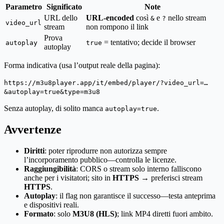
Parametro
Significato
Note
URL dello
URL-encoded
così
e
nello stream
&
?
video_url
stream
non rompono il link
Prova
= tentativo; decide il browser
autoplay
true
autoplay
Forma indicativa (usa l’output reale della pagina):
https://m3u8player.app/it/embed/player/?video_url=…
&autoplay=true&type=m3u8
Senza autoplay, di solito manca
.
autoplay=true
Avvertenze
Diritti
: poter riprodurre non autorizza sempre
l’incorporamento pubblico—controlla le licenze.
Raggiungibilità
: CORS o stream solo interno falliscono
anche per i visitatori; sito in
HTTPS
→ preferisci stream
HTTPS
.
Autoplay
: il flag non garantisce il successo—testa anteprima
e dispositivi reali.
Formato
: solo
M3U8 (HLS)
; link MP4 diretti fuori ambito.