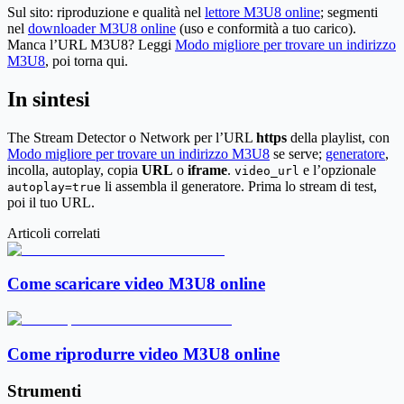
Sul sito: riproduzione e qualità nel
lettore M3U8 online
; segmenti
nel
downloader M3U8 online
(uso e conformità a tuo carico).
Manca l’URL M3U8? Leggi
Modo migliore per trovare un indirizzo
M3U8
, poi torna qui.
In sintesi
The Stream Detector o Network per l’URL
https
della playlist, con
Modo migliore per trovare un indirizzo M3U8
se serve;
generatore
,
incolla, autoplay, copia
URL
o
iframe
.
e l’opzionale
video_url
li assembla il generatore. Prima lo stream di test,
autoplay=true
poi il tuo URL.
Articoli correlati
Come scaricare video M3U8 online
Come riprodurre video M3U8 online
Strumenti