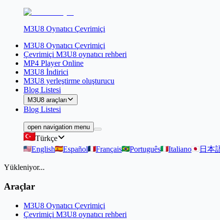
M3U8 Oynatıcı Çevrimiçi
M3U8 Oynatıcı Çevrimiçi
Çevrimiçi M3U8 oynatıcı rehberi
MP4 Player Online
M3U8 İndirici
M3U8 yerleştirme oluşturucu
Blog Listesi
M3U8 araçları
Blog Listesi
open navigation menu
Türkçe
English
Español
Français
Português
Italiano
日本
Yükleniyor...
Araçlar
M3U8 Oynatıcı Çevrimiçi
Çevrimiçi M3U8 oynatıcı rehberi