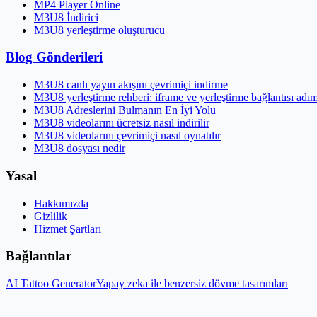
MP4 Player Online
M3U8 İndirici
M3U8 yerleştirme oluşturucu
Blog Gönderileri
M3U8 canlı yayın akışını çevrimiçi indirme
M3U8 yerleştirme rehberi: iframe ve yerleştirme bağlantısı adı
M3U8 Adreslerini Bulmanın En İyi Yolu
M3U8 videolarını ücretsiz nasıl indirilir
M3U8 videolarını çevrimiçi nasıl oynatılır
M3U8 dosyası nedir
Yasal
Hakkımızda
Gizlilik
Hizmet Şartları
Bağlantılar
AI Tattoo Generator
Yapay zeka ile benzersiz dövme tasarımları